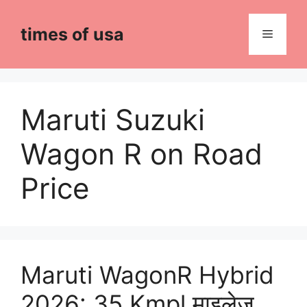
Skip
to
times of usa
Menu
content
Maruti Suzuki
Wagon R on Road
Price
Maruti WagonR Hybrid
2026: 35 Kmpl माइलेज,