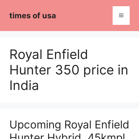
Skip
to
times of usa
Menu
content
Royal Enfield
Hunter 350 price in
India
Upcoming Royal Enfield
Hunter Hybrid, 45kmpl