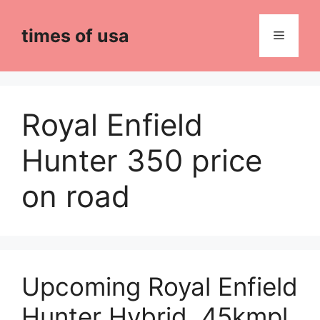
Skip
to
times of usa
Menu
content
Royal Enfield
Hunter 350 price
on road
Upcoming Royal Enfield
Hunter Hybrid, 45kmpl